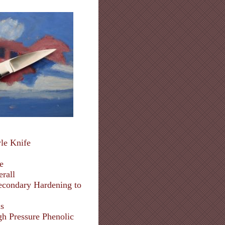
yle Knife
e
rall
econdary Hardening to
ns
h Pressure Phenolic