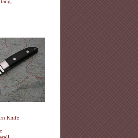
 tang.
orn Knife
e
rall