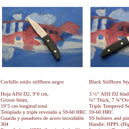
Cuchillo estilo stiffhorn negro
Black Stiffhorn St
Hoja AISI D2, 9’0 cm,
3 ½” AISI D2 blad
Grosor 6mm,
¼” Thick, 7 ¾”Ove
19’5 cm longitud total
Triple Tempered S
Templado y triple revenido a 59-60 HRC
59-60 HRC
Guarda y pasadores de acero inoxidable
SS bolsters and pi
304
Handle: HPPL (Hig