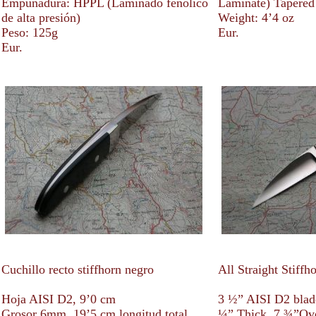
Empuñadura: HPPL (Laminado fenólico
Laminate) Tapered
de alta presión)
Weight: 4’4 oz
Peso: 125g
Eur.
Eur.
Cuchillo recto stiffhorn negro
All Straight Stiffh
Hoja AISI D2, 9’0 cm
3 ½” AISI D2 blad
Grosor 6mm, 19’5 cm longitud total
¼” Thick, 7 ¾”Ove